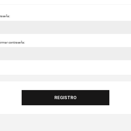
raseña:
irmar contraseña: