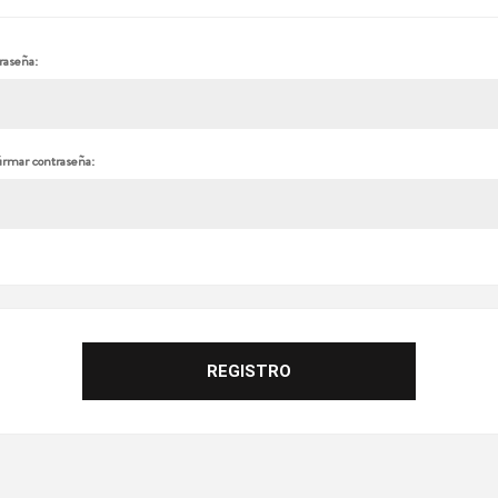
raseña:
irmar contraseña: