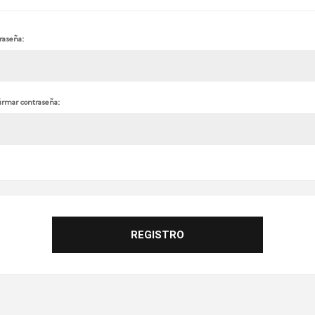
raseña:
irmar contraseña: