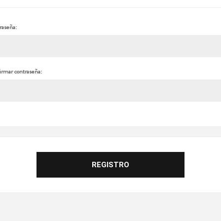
raseña:
irmar contraseña: