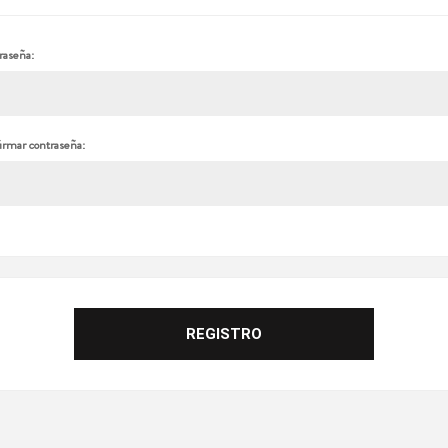
raseña:
irmar contraseña: