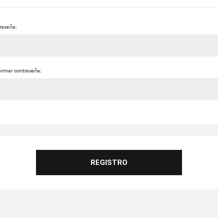
raseña:
irmar contraseña: